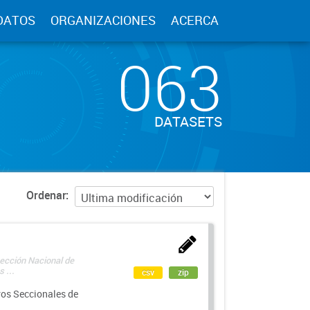
DATOS
ORGANIZACIONES
ACERCA
063
DATASETS
Ordenar
rección Nacional de
 ...
csv
zip
ros Seccionales de