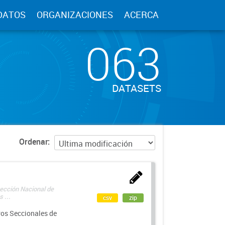
DATOS
ORGANIZACIONES
ACERCA
063
DATASETS
Ordenar
rección Nacional de
 ...
csv
zip
ros Seccionales de