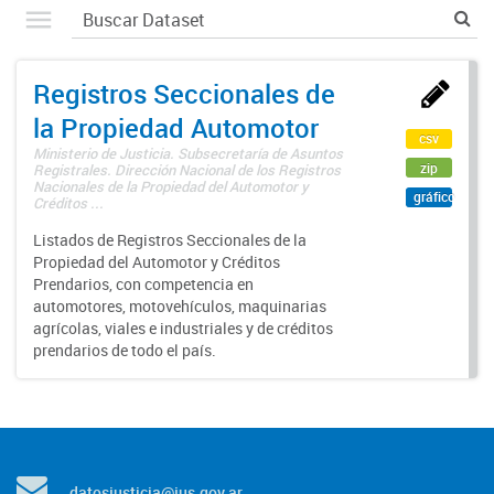
Registros Seccionales de
la Propiedad Automotor
csv
Ministerio de Justicia. Subsecretaría de Asuntos
zip
Registrales. Dirección Nacional de los Registros
Nacionales de la Propiedad del Automotor y
gráfico
Créditos ...
Listados de Registros Seccionales de la
Propiedad del Automotor y Créditos
Prendarios, con competencia en
automotores, motovehículos, maquinarias
agrícolas, viales e industriales y de créditos
prendarios de todo el país.
datosjusticia@jus.gov.ar