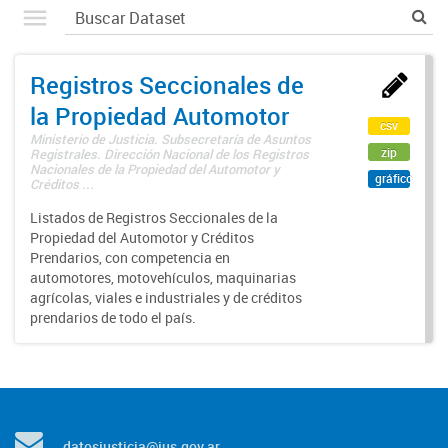
Registros Seccionales de
la Propiedad Automotor
csv
Ministerio de Justicia. Subsecretaría de Asuntos
zip
Registrales. Dirección Nacional de los Registros
Nacionales de la Propiedad del Automotor y
gráfico
Créditos ...
Listados de Registros Seccionales de la
Propiedad del Automotor y Créditos
Prendarios, con competencia en
automotores, motovehículos, maquinarias
agrícolas, viales e industriales y de créditos
prendarios de todo el país.
datosjusticia@jus.gov.ar