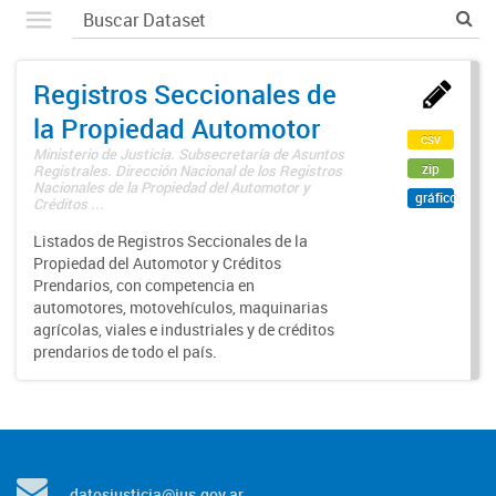
Registros Seccionales de
la Propiedad Automotor
csv
Ministerio de Justicia. Subsecretaría de Asuntos
zip
Registrales. Dirección Nacional de los Registros
Nacionales de la Propiedad del Automotor y
gráfico
Créditos ...
Listados de Registros Seccionales de la
Propiedad del Automotor y Créditos
Prendarios, con competencia en
automotores, motovehículos, maquinarias
agrícolas, viales e industriales y de créditos
prendarios de todo el país.
datosjusticia@jus.gov.ar