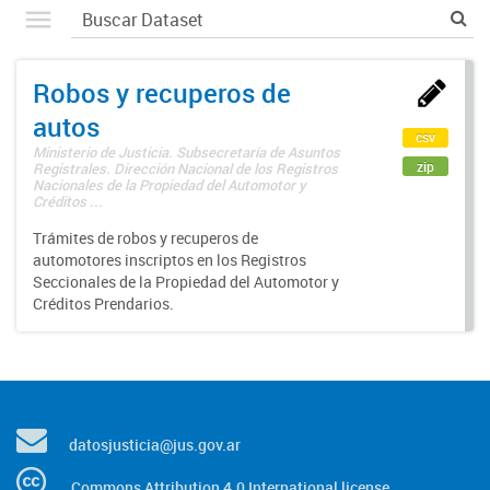
Robos y recuperos de
autos
csv
Ministerio de Justicia. Subsecretaría de Asuntos
zip
Registrales. Dirección Nacional de los Registros
Nacionales de la Propiedad del Automotor y
Créditos ...
Trámites de robos y recuperos de
automotores inscriptos en los Registros
Seccionales de la Propiedad del Automotor y
Créditos Prendarios.
datosjusticia@jus.gov.ar
Commons Attribution 4.0 International license