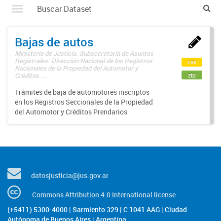
Bajas de autos
Ministerio de Justicia. Subsecretaría de Asuntos
Registrales. Dirección Nacional de los Registros
csv
Nacionales de la Propiedad del Automotor y
zip
Créditos ...
Trámites de baja de automotores inscriptos
en los Registros Seccionales de la Propiedad
del Automotor y Créditos Prendarios
datosjusticia@jus.gov.ar
Commons Attribution 4.0 International license
(+5411) 5300-4000 | Sarmiento 329 | C 1041 AAG | Ciudad
Autónoma de Buenos Aires | Argentina