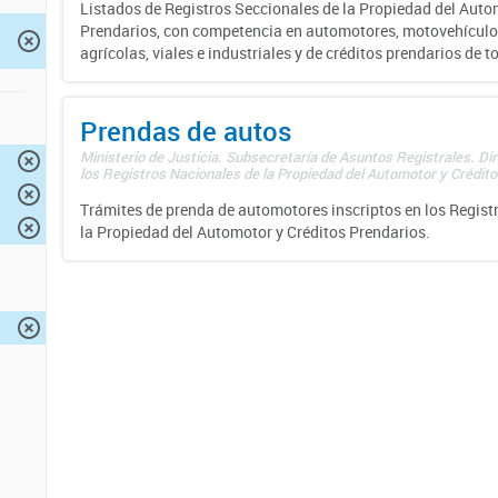
Listados de Registros Seccionales de la Propiedad del Auto
Prendarios, con competencia en automotores, motovehículo
agrícolas, viales e industriales y de créditos prendarios de to
Prendas de autos
Ministerio de Justicia. Subsecretaría de Asuntos Registrales. Di
los Registros Nacionales de la Propiedad del Automotor y Créditos
Trámites de prenda de automotores inscriptos en los Regist
la Propiedad del Automotor y Créditos Prendarios.