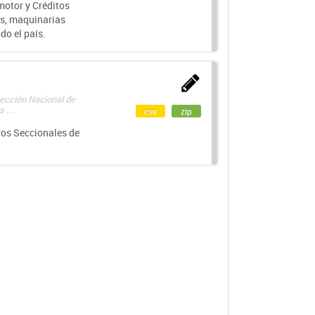
motor y Créditos
s, maquinarias
do el país.
rección Nacional de
 ...
csv
zip
ros Seccionales de