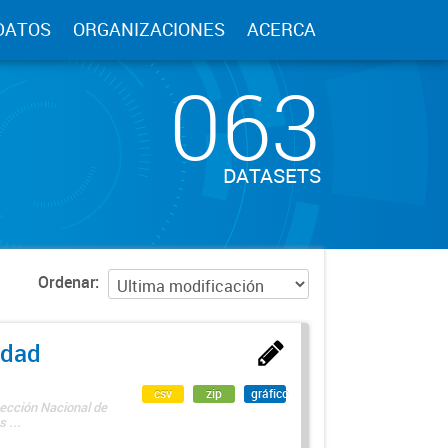
DATOS
ORGANIZACIONES
ACERCA
063
DATASETS
Ordenar
edad
csv
zip
gráfico
rección Nacional de
 ...