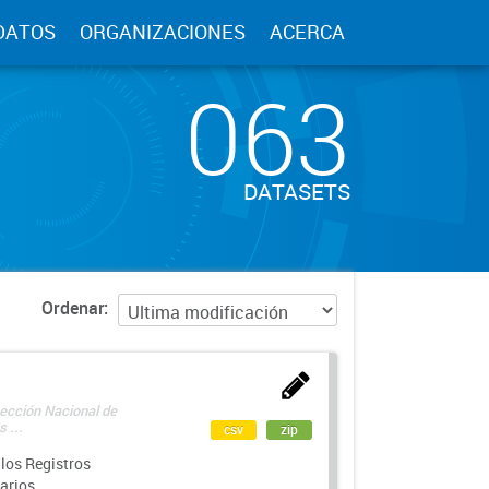
DATOS
ORGANIZACIONES
ACERCA
063
DATASETS
Ordenar
rección Nacional de
 ...
csv
zip
los Registros
arios.