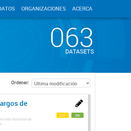
DATOS
ORGANIZACIONES
ACERCA
063
DATASETS
Ordenar
argos de
csv
zip
rección Nacional de
 ...