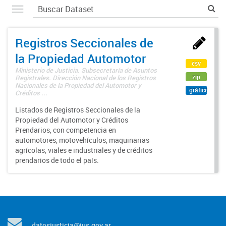
Registros Seccionales de
la Propiedad Automotor
csv
Ministerio de Justicia. Subsecretaría de Asuntos
zip
Registrales. Dirección Nacional de los Registros
Nacionales de la Propiedad del Automotor y
gráfico
Créditos ...
Listados de Registros Seccionales de la
Propiedad del Automotor y Créditos
Prendarios, con competencia en
automotores, motovehículos, maquinarias
agrícolas, viales e industriales y de créditos
prendarios de todo el país.
datosjusticia@jus.gov.ar