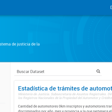
tema de justicia de la
Estadística de trámites de automo
Ministerio de Justicia. Subsecretaría de Asuntos Registrales. Di
los Registros Nacionales de la Propiedad del Automotor y Créditos
Cantidad de automotores 0km inscriptos y automotores tran
discriminados por año, mes y provincia a la que pertenece el