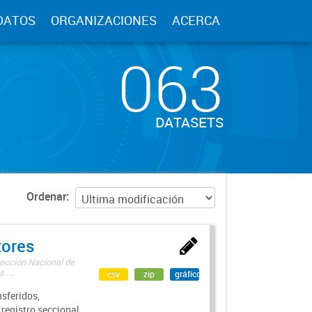
DATOS
ORGANIZACIONES
ACERCA
063
DATASETS
Ordenar
tores
rección Nacional de
 ...
csv
zip
gráfico
sferidos,
 registro seccional