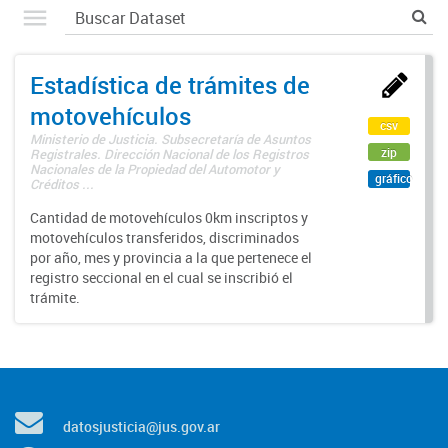
Estadística de trámites de
motovehículos
csv
Ministerio de Justicia. Subsecretaría de Asuntos
zip
Registrales. Dirección Nacional de los Registros
Nacionales de la Propiedad del Automotor y
gráfico
Créditos ...
Cantidad de motovehículos 0km inscriptos y
motovehículos transferidos, discriminados
por año, mes y provincia a la que pertenece el
registro seccional en el cual se inscribió el
trámite.
datosjusticia@jus.gov.ar