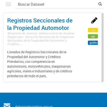
Registros Seccionales de
la Propiedad Automotor
csv
Ministerio de Justicia. Subsecretaría de Asuntos
zip
Registrales. Dirección Nacional de los Registros
Nacionales de la Propiedad del Automotor y
gráfico
Créditos ...
Listados de Registros Seccionales de la
Propiedad del Automotor y Créditos
Prendarios, con competencia en
automotores, motovehículos, maquinarias
agrícolas, viales e industriales y de créditos
prendarios de todo el país.
datosjusticia@jus.gov.ar