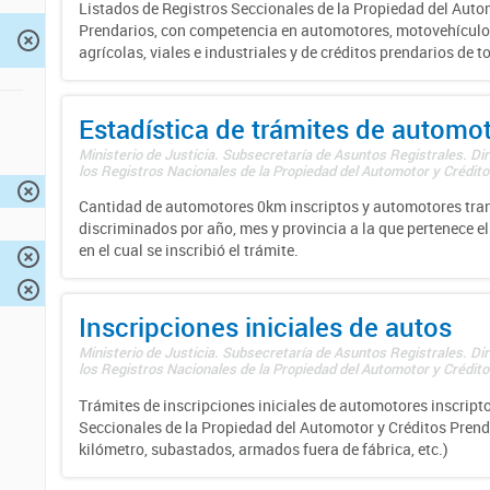
Listados de Registros Seccionales de la Propiedad del Auto
Prendarios, con competencia en automotores, motovehículo
agrícolas, viales e industriales y de créditos prendarios de to
Estadística de trámites de automo
Ministerio de Justicia. Subsecretaría de Asuntos Registrales. Di
los Registros Nacionales de la Propiedad del Automotor y Créditos
Cantidad de automotores 0km inscriptos y automotores tran
discriminados por año, mes y provincia a la que pertenece el
en el cual se inscribió el trámite.
Inscripciones iniciales de autos
Ministerio de Justicia. Subsecretaría de Asuntos Registrales. Di
los Registros Nacionales de la Propiedad del Automotor y Créditos
Trámites de inscripciones iniciales de automotores inscripto
Seccionales de la Propiedad del Automotor y Créditos Prend
kilómetro, subastados, armados fuera de fábrica, etc.)