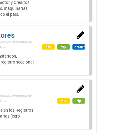
motor y Créditos
s, maquinarias
do el país.
tores
rección Nacional de
 ...
csv
zip
gráfico
sferidos,
 registro seccional
rección Nacional de
 ...
csv
zip
s en los Registros
arios (cero