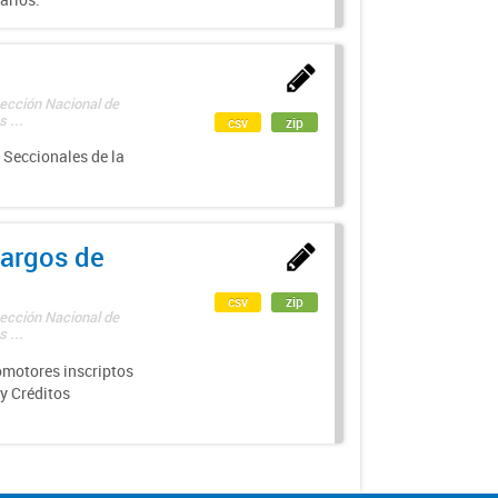
rección Nacional de
 ...
csv
zip
 Seccionales de la
argos de
csv
zip
rección Nacional de
 ...
motores inscriptos
y Créditos