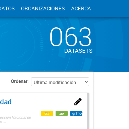
DATOS
ORGANIZACIONES
ACERCA
063
DATASETS
Ordenar
edad
csv
zip
gráfico
rección Nacional de
 ...