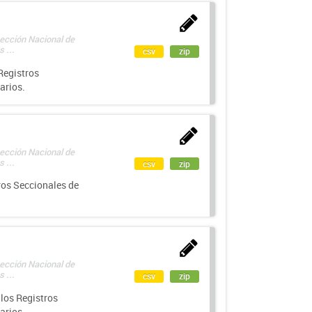
rección Nacional de
 ...
csv
zip
Registros
arios.
rección Nacional de
 ...
csv
zip
ros Seccionales de
rección Nacional de
 ...
csv
zip
los Registros
arios.