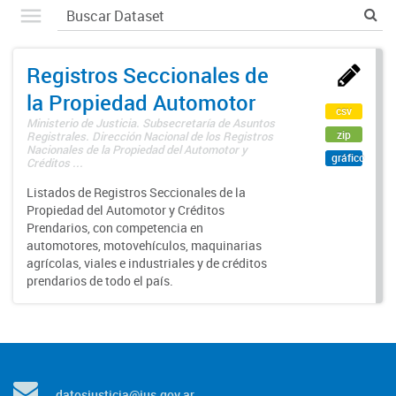
Registros Seccionales de
la Propiedad Automotor
csv
Ministerio de Justicia. Subsecretaría de Asuntos
zip
Registrales. Dirección Nacional de los Registros
Nacionales de la Propiedad del Automotor y
gráfico
Créditos ...
Listados de Registros Seccionales de la
Propiedad del Automotor y Créditos
Prendarios, con competencia en
automotores, motovehículos, maquinarias
agrícolas, viales e industriales y de créditos
prendarios de todo el país.
datosjusticia@jus.gov.ar