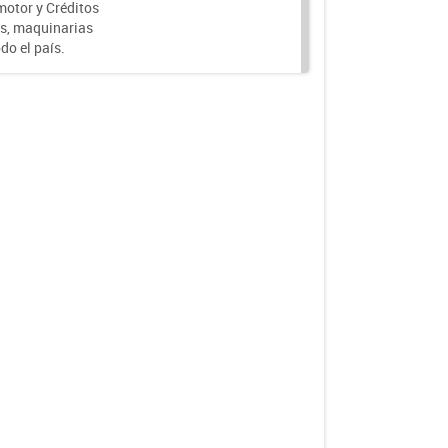
motor y Créditos
s, maquinarias
do el país.