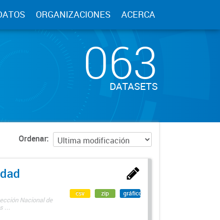
DATOS
ORGANIZACIONES
ACERCA
063
DATASETS
Ordenar
edad
csv
zip
gráfico
rección Nacional de
 ...