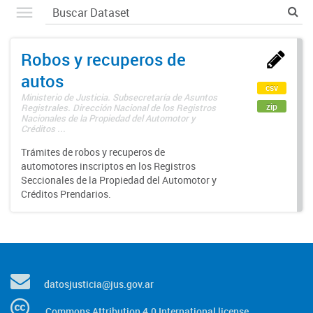
Robos y recuperos de
autos
csv
Ministerio de Justicia. Subsecretaría de Asuntos
zip
Registrales. Dirección Nacional de los Registros
Nacionales de la Propiedad del Automotor y
Créditos ...
Trámites de robos y recuperos de
automotores inscriptos en los Registros
Seccionales de la Propiedad del Automotor y
Créditos Prendarios.
datosjusticia@jus.gov.ar
Commons Attribution 4.0 International license