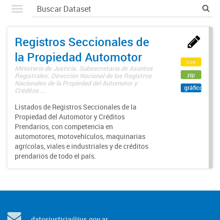
Registros Seccionales de
la Propiedad Automotor
csv
Ministerio de Justicia. Subsecretaría de Asuntos
zip
Registrales. Dirección Nacional de los Registros
Nacionales de la Propiedad del Automotor y
gráfico
Créditos ...
Listados de Registros Seccionales de la
Propiedad del Automotor y Créditos
Prendarios, con competencia en
automotores, motovehículos, maquinarias
agrícolas, viales e industriales y de créditos
prendarios de todo el país.
datosjusticia@jus.gov.ar