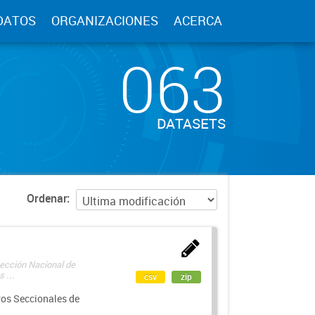
DATOS
ORGANIZACIONES
ACERCA
063
DATASETS
Ordenar
rección Nacional de
 ...
csv
zip
ros Seccionales de