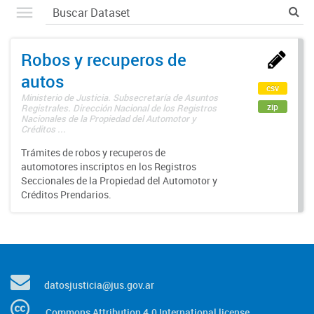
Robos y recuperos de
autos
csv
Ministerio de Justicia. Subsecretaría de Asuntos
zip
Registrales. Dirección Nacional de los Registros
Nacionales de la Propiedad del Automotor y
Créditos ...
Trámites de robos y recuperos de
automotores inscriptos en los Registros
Seccionales de la Propiedad del Automotor y
Créditos Prendarios.
datosjusticia@jus.gov.ar
Commons Attribution 4.0 International license