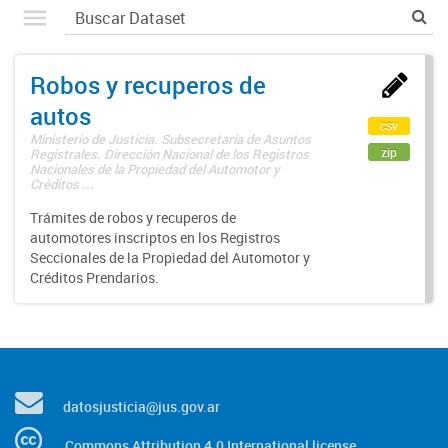
Robos y recuperos de
autos
csv
Ministerio de Justicia. Subsecretaría de Asuntos
zip
Registrales. Dirección Nacional de los Registros
Nacionales de la Propiedad del Automotor y
Créditos ...
Trámites de robos y recuperos de
automotores inscriptos en los Registros
Seccionales de la Propiedad del Automotor y
Créditos Prendarios.
datosjusticia@jus.gov.ar
Commons Attribution 4.0 International license