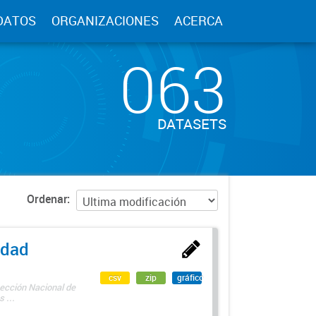
DATOS
ORGANIZACIONES
ACERCA
063
DATASETS
Ordenar
edad
csv
zip
gráfico
rección Nacional de
 ...