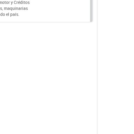
motor y Créditos
s, maquinarias
do el país.