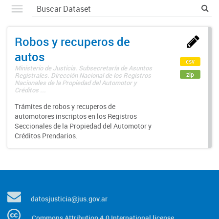
Robos y recuperos de
autos
csv
Ministerio de Justicia. Subsecretaría de Asuntos
zip
Registrales. Dirección Nacional de los Registros
Nacionales de la Propiedad del Automotor y
Créditos ...
Trámites de robos y recuperos de
automotores inscriptos en los Registros
Seccionales de la Propiedad del Automotor y
Créditos Prendarios.
datosjusticia@jus.gov.ar
Commons Attribution 4.0 International license