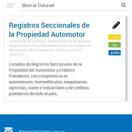
Registros Seccionales de
la Propiedad Automotor
csv
Ministerio de Justicia. Subsecretaría de Asuntos
zip
Registrales. Dirección Nacional de los Registros
Nacionales de la Propiedad del Automotor y
gráfico
Créditos ...
Listados de Registros Seccionales de la
Propiedad del Automotor y Créditos
Prendarios, con competencia en
automotores, motovehículos, maquinarias
agrícolas, viales e industriales y de créditos
prendarios de todo el país.
datosjusticia@jus.gov.ar