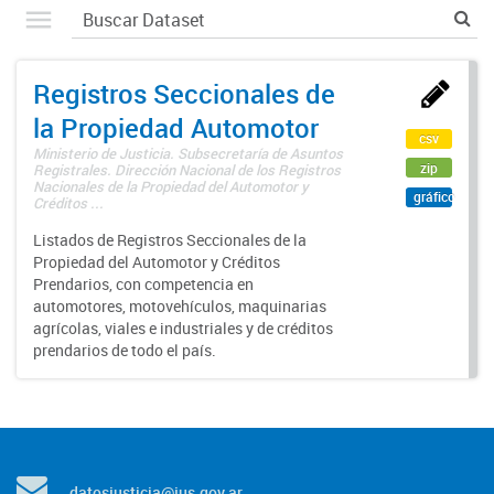
Registros Seccionales de
la Propiedad Automotor
csv
Ministerio de Justicia. Subsecretaría de Asuntos
zip
Registrales. Dirección Nacional de los Registros
Nacionales de la Propiedad del Automotor y
gráfico
Créditos ...
Listados de Registros Seccionales de la
Propiedad del Automotor y Créditos
Prendarios, con competencia en
automotores, motovehículos, maquinarias
agrícolas, viales e industriales y de créditos
prendarios de todo el país.
datosjusticia@jus.gov.ar