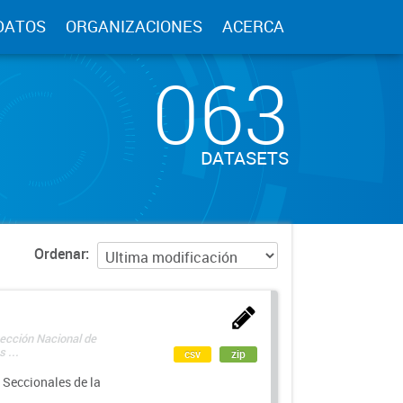
DATOS
ORGANIZACIONES
ACERCA
063
DATASETS
Ordenar
rección Nacional de
 ...
csv
zip
 Seccionales de la