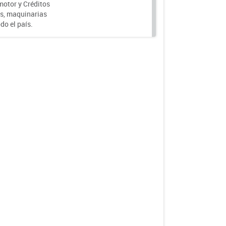
motor y Créditos
s, maquinarias
do el país.