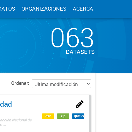
DATOS
ORGANIZACIONES
ACERCA
063
DATASETS
Ordenar
edad
csv
zip
gráfico
rección Nacional de
 ...