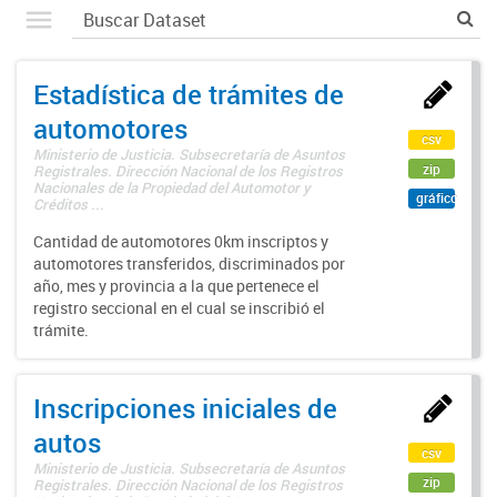
Estadística de trámites de
automotores
csv
Ministerio de Justicia. Subsecretaría de Asuntos
zip
Registrales. Dirección Nacional de los Registros
Nacionales de la Propiedad del Automotor y
gráfico
Créditos ...
Cantidad de automotores 0km inscriptos y
automotores transferidos, discriminados por
año, mes y provincia a la que pertenece el
registro seccional en el cual se inscribió el
trámite.
Inscripciones iniciales de
autos
csv
Ministerio de Justicia. Subsecretaría de Asuntos
zip
Registrales. Dirección Nacional de los Registros