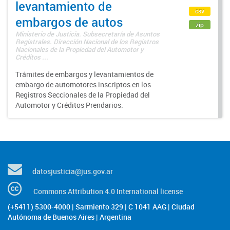
levantamiento de
csv
embargos de autos
zip
Ministerio de Justicia. Subsecretaría de Asuntos
Registrales. Dirección Nacional de los Registros
Nacionales de la Propiedad del Automotor y
Créditos ...
Trámites de embargos y levantamientos de
embargo de automotores inscriptos en los
Registros Seccionales de la Propiedad del
Automotor y Créditos Prendarios.
datosjusticia@jus.gov.ar
Commons Attribution 4.0 International license
(+5411) 5300-4000 | Sarmiento 329 | C 1041 AAG | Ciudad
Autónoma de Buenos Aires | Argentina