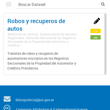
Robos y recuperos de
autos
csv
Ministerio de Justicia. Subsecretaría de Asuntos
zip
Registrales. Dirección Nacional de los Registros
Nacionales de la Propiedad del Automotor y
Créditos ...
Trámites de robos y recuperos de
automotores inscriptos en los Registros
Seccionales de la Propiedad del Automotor y
Créditos Prendarios.
datosjusticia@jus.gov.ar
Commons Attribution 4.0 International license