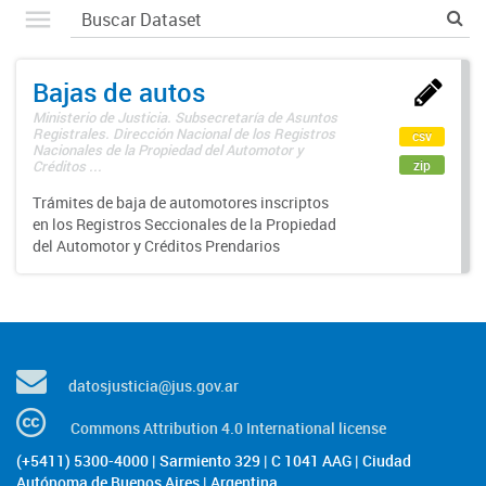
Bajas de autos
Ministerio de Justicia. Subsecretaría de Asuntos
Registrales. Dirección Nacional de los Registros
csv
Nacionales de la Propiedad del Automotor y
zip
Créditos ...
Trámites de baja de automotores inscriptos
en los Registros Seccionales de la Propiedad
del Automotor y Créditos Prendarios
datosjusticia@jus.gov.ar
Commons Attribution 4.0 International license
(+5411) 5300-4000 | Sarmiento 329 | C 1041 AAG | Ciudad
Autónoma de Buenos Aires | Argentina