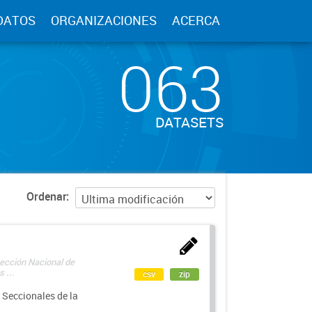
DATOS
ORGANIZACIONES
ACERCA
063
DATASETS
Ordenar
rección Nacional de
 ...
csv
zip
 Seccionales de la