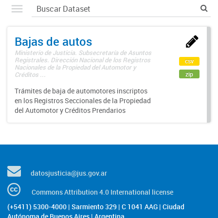
Bajas de autos
Ministerio de Justicia. Subsecretaría de Asuntos
Registrales. Dirección Nacional de los Registros
csv
Nacionales de la Propiedad del Automotor y
zip
Créditos ...
Trámites de baja de automotores inscriptos
en los Registros Seccionales de la Propiedad
del Automotor y Créditos Prendarios
datosjusticia@jus.gov.ar
Commons Attribution 4.0 International license
(+5411) 5300-4000 | Sarmiento 329 | C 1041 AAG | Ciudad
Autónoma de Buenos Aires | Argentina