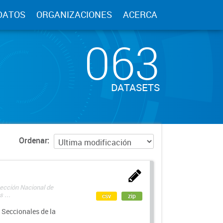
DATOS
ORGANIZACIONES
ACERCA
063
DATASETS
Ordenar
rección Nacional de
 ...
csv
zip
 Seccionales de la