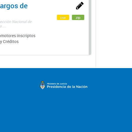
argos de
csv
zip
rección Nacional de
 ...
motores inscriptos
y Créditos