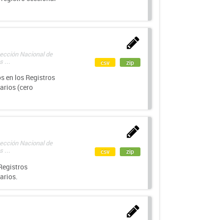
rección Nacional de
 ...
csv
zip
s en los Registros
arios (cero
rección Nacional de
 ...
csv
zip
Registros
arios.