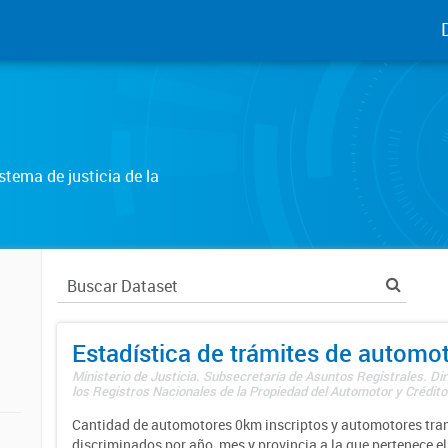
tema de justicia de la
Estadística de trámites de automo
Ministerio de Justicia. Subsecretaría de Asuntos Registrales. Di
los Registros Nacionales de la Propiedad del Automotor y Créditos
Cantidad de automotores 0km inscriptos y automotores tran
discriminados por año, mes y provincia a la que pertenece el