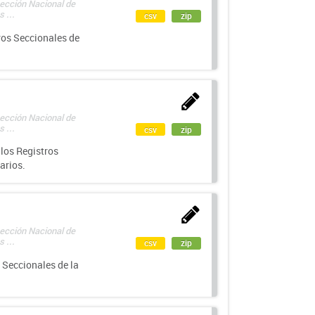
rección Nacional de
 ...
csv
zip
ros Seccionales de
rección Nacional de
 ...
csv
zip
los Registros
arios.
rección Nacional de
 ...
csv
zip
 Seccionales de la