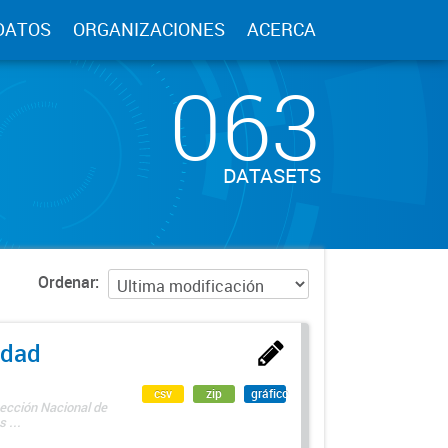
DATOS
ORGANIZACIONES
ACERCA
063
DATASETS
Ordenar
edad
csv
zip
gráfico
rección Nacional de
 ...