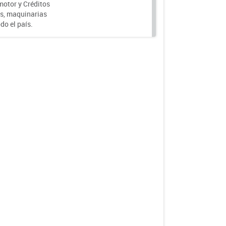
motor y Créditos
s, maquinarias
do el país.