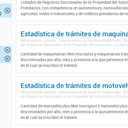
Listados de Registros Seccionales de la Propiedad del Auto
Prendarios, con competencia en automotores, motovehículo
)
agrícolas, viales e industriales y de créditos prendarios de to
Estadística de trámites de maquina
Ministerio de Justicia. Subsecretaría de Asuntos Registrales. Di
los Registros Nacionales de la Propiedad del Automotor y Créditos
Cantidad de maquinarias 0km inscriptas y maquinarias tran
discriminadas por año, mes y provincia a la que pertenece el
en el cual se inscribió el trámite.
Estadística de trámites de motove
Ministerio de Justicia. Subsecretaría de Asuntos Registrales. Di
los Registros Nacionales de la Propiedad del Automotor y Créditos
Cantidad de motovehículos 0km inscriptos y motovehículos 
discriminados por año, mes y provincia a la que pertenece el
en el cual se inscribió el trámite.