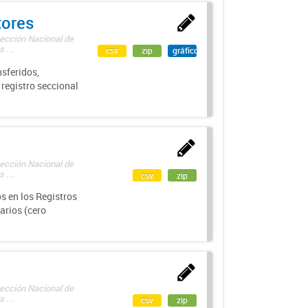
tores
rección Nacional de
 ...
csv
zip
gráfico
sferidos,
 registro seccional
rección Nacional de
 ...
csv
zip
s en los Registros
arios (cero
rección Nacional de
 ...
csv
zip