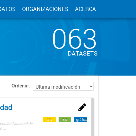
DATOS
ORGANIZACIONES
ACERCA
063
DATASETS
Ordenar
edad
csv
zip
gráfico
rección Nacional de
 ...