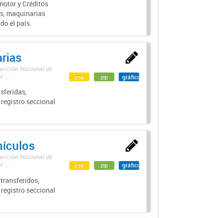
motor y Créditos
s, maquinarias
do el país.
rias
rección Nacional de
 ...
csv
zip
gráfico
sferidas,
 registro seccional
hículos
rección Nacional de
 ...
csv
zip
gráfico
transferidos,
 registro seccional