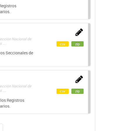
Registros
arios.
rección Nacional de
 ...
csv
zip
ros Seccionales de
rección Nacional de
 ...
csv
zip
los Registros
arios.