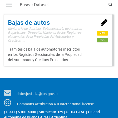
Bajas de autos
Ministerio de Justicia. Subsecretaría de Asuntos
Registrales. Dirección Nacional de los Registros
csv
Nacionales de la Propiedad del Automotor y
zip
Créditos ...
Trámites de baja de automotores inscriptos
en los Registros Seccionales de la Propiedad
del Automotor y Créditos Prendarios
datosjusticia@jus.gov.ar
Commons Attribution 4.0 International license
(+5411) 5300-4000 | Sarmiento 329 | C 1041 AAG | Ciudad
Autónoma de Buenos Aires | Argentina