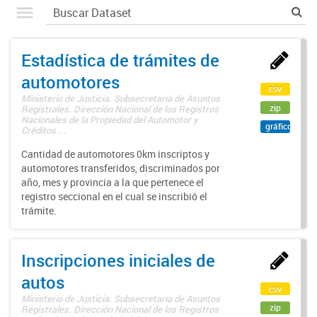
Estadística de trámites de
automotores
csv
Ministerio de Justicia. Subsecretaría de Asuntos
zip
Registrales. Dirección Nacional de los Registros
Nacionales de la Propiedad del Automotor y
gráfico
Créditos ...
Cantidad de automotores 0km inscriptos y
automotores transferidos, discriminados por
año, mes y provincia a la que pertenece el
registro seccional en el cual se inscribió el
trámite.
Inscripciones iniciales de
autos
csv
Ministerio de Justicia. Subsecretaría de Asuntos
zip
Registrales. Dirección Nacional de los Registros