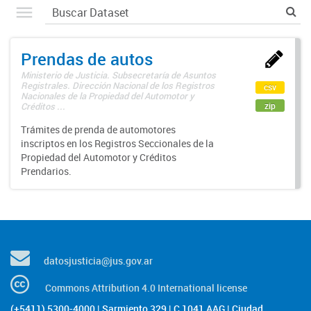
Prendas de autos
Ministerio de Justicia. Subsecretaría de Asuntos
Registrales. Dirección Nacional de los Registros
csv
Nacionales de la Propiedad del Automotor y
zip
Créditos ...
Trámites de prenda de automotores
inscriptos en los Registros Seccionales de la
Propiedad del Automotor y Créditos
Prendarios.
datosjusticia@jus.gov.ar
Commons Attribution 4.0 International license
(+5411) 5300-4000 | Sarmiento 329 | C 1041 AAG | Ciudad