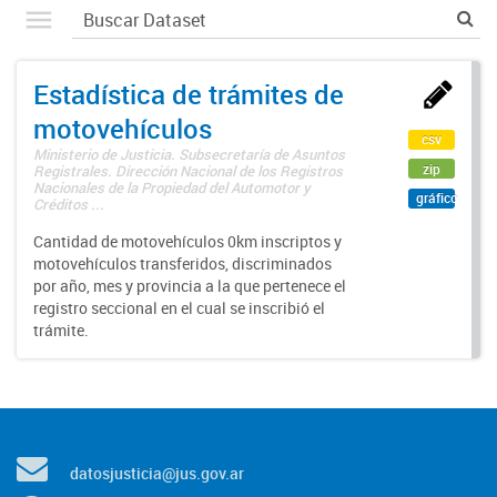
Estadística de trámites de
motovehículos
csv
Ministerio de Justicia. Subsecretaría de Asuntos
zip
Registrales. Dirección Nacional de los Registros
Nacionales de la Propiedad del Automotor y
gráfico
Créditos ...
Cantidad de motovehículos 0km inscriptos y
motovehículos transferidos, discriminados
por año, mes y provincia a la que pertenece el
registro seccional en el cual se inscribió el
trámite.
datosjusticia@jus.gov.ar