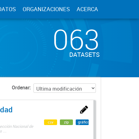
DATOS
ORGANIZACIONES
ACERCA
063
DATASETS
Ordenar
edad
csv
zip
gráfico
rección Nacional de
 ...