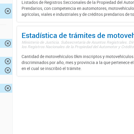
Listados de Registros Seccionales de la Propiedad del Auto
Prendarios, con competencia en automotores, motovehículo
agrícolas, viales e industriales y de créditos prendarios de to
Estadística de trámites de motove
Ministerio de Justicia. Subsecretaría de Asuntos Registrales. Di
los Registros Nacionales de la Propiedad del Automotor y Créditos
Cantidad de motovehículos 0km inscriptos y motovehículos 
discriminados por año, mes y provincia a la que pertenece el
en el cual se inscribió el trámite.