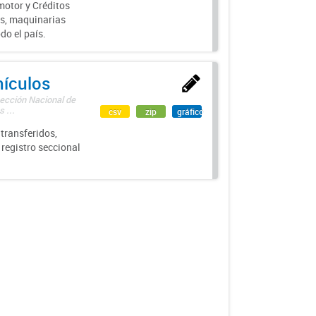
motor y Créditos
s, maquinarias
do el país.
hículos
rección Nacional de
 ...
csv
zip
gráfico
transferidos,
 registro seccional