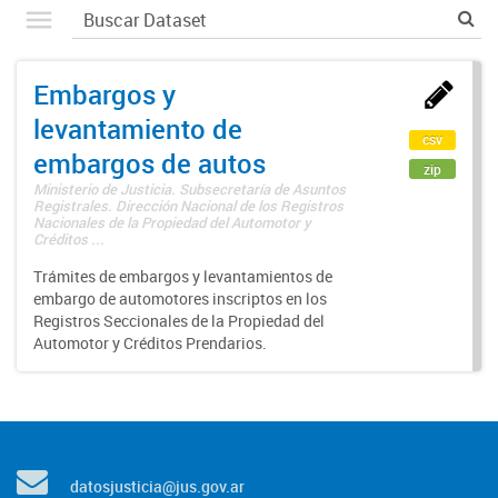
Embargos y
levantamiento de
csv
embargos de autos
zip
Ministerio de Justicia. Subsecretaría de Asuntos
Registrales. Dirección Nacional de los Registros
Nacionales de la Propiedad del Automotor y
Créditos ...
Trámites de embargos y levantamientos de
embargo de automotores inscriptos en los
Registros Seccionales de la Propiedad del
Automotor y Créditos Prendarios.
datosjusticia@jus.gov.ar