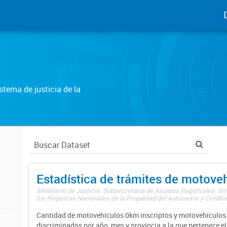
tema de justicia de la
Estadística de trámites de motove
Ministerio de Justicia. Subsecretaría de Asuntos Registrales. Di
los Registros Nacionales de la Propiedad del Automotor y Créditos
Cantidad de motovehículos 0km inscriptos y motovehículos 
discriminados por año, mes y provincia a la que pertenece el