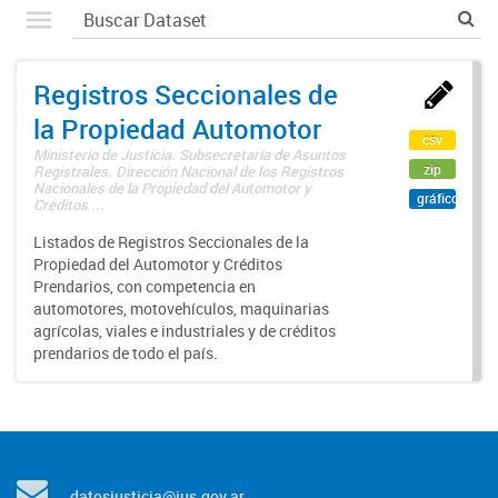
Registros Seccionales de
la Propiedad Automotor
csv
Ministerio de Justicia. Subsecretaría de Asuntos
zip
Registrales. Dirección Nacional de los Registros
Nacionales de la Propiedad del Automotor y
gráfico
Créditos ...
Listados de Registros Seccionales de la
Propiedad del Automotor y Créditos
Prendarios, con competencia en
automotores, motovehículos, maquinarias
agrícolas, viales e industriales y de créditos
prendarios de todo el país.
datosjusticia@jus.gov.ar