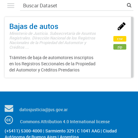
Bajas de autos
Ministerio de Justicia. Subsecretaría de Asuntos
Registrales. Dirección Nacional de los Registros
csv
Nacionales de la Propiedad del Automotor y
zip
Créditos ...
Trámites de baja de automotores inscriptos
en los Registros Seccionales de la Propiedad
del Automotor y Créditos Prendarios
datosjusticia@jus.gov.ar
Commons Attribution 4.0 International license
(+5411) 5300-4000 | Sarmiento 329 | C 1041 AAG | Ciudad
Autónoma de Buenos Aires | Argentina