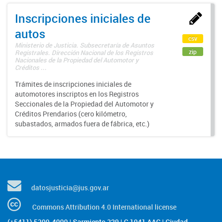
Inscripciones iniciales de
autos
csv
Ministerio de Justicia. Subsecretaría de Asuntos
zip
Registrales. Dirección Nacional de los Registros
Nacionales de la Propiedad del Automotor y
Créditos ...
Trámites de inscripciones iniciales de
automotores inscriptos en los Registros
Seccionales de la Propiedad del Automotor y
Créditos Prendarios (cero kilómetro,
subastados, armados fuera de fábrica, etc.)
datosjusticia@jus.gov.ar
Commons Attribution 4.0 International license
(+5411) 5300-4000 | Sarmiento 329 | C 1041 AAG | Ciudad