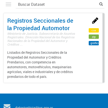
Registros Seccionales de
la Propiedad Automotor
csv
Ministerio de Justicia. Subsecretaría de Asuntos
zip
Registrales. Dirección Nacional de los Registros
Nacionales de la Propiedad del Automotor y
gráfico
Créditos ...
Listados de Registros Seccionales de la
Propiedad del Automotor y Créditos
Prendarios, con competencia en
automotores, motovehículos, maquinarias
agrícolas, viales e industriales y de créditos
prendarios de todo el país.
datosjusticia@jus.gov.ar