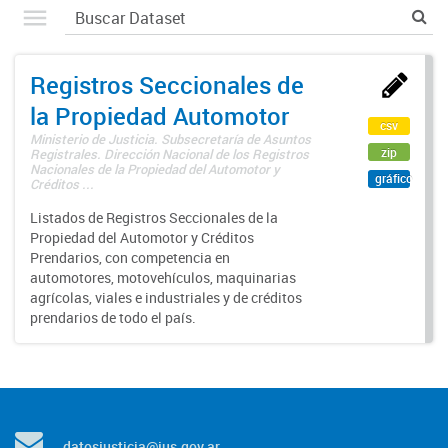
Registros Seccionales de
la Propiedad Automotor
csv
Ministerio de Justicia. Subsecretaría de Asuntos
zip
Registrales. Dirección Nacional de los Registros
Nacionales de la Propiedad del Automotor y
gráfico
Créditos ...
Listados de Registros Seccionales de la
Propiedad del Automotor y Créditos
Prendarios, con competencia en
automotores, motovehículos, maquinarias
agrícolas, viales e industriales y de créditos
prendarios de todo el país.
datosjusticia@jus.gov.ar