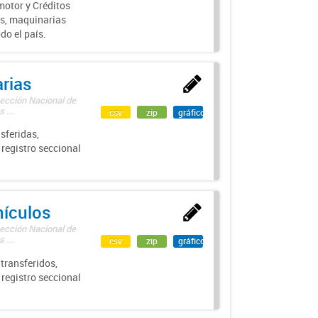
motor y Créditos
s, maquinarias
do el país.
rias
rección Nacional de
 ...
csv
zip
gráfico
sferidas,
 registro seccional
hículos
rección Nacional de
 ...
csv
zip
gráfico
transferidos,
 registro seccional