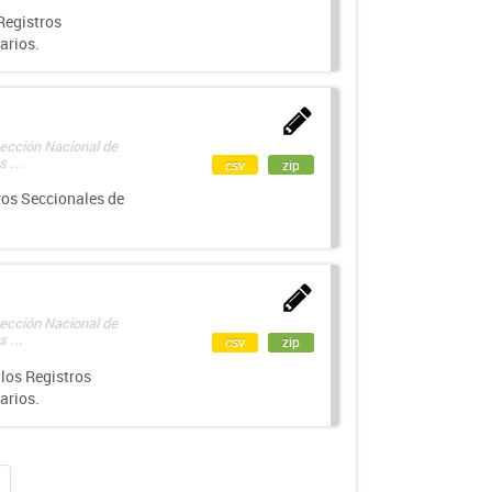
Registros
arios.
rección Nacional de
 ...
csv
zip
ros Seccionales de
rección Nacional de
 ...
csv
zip
los Registros
arios.