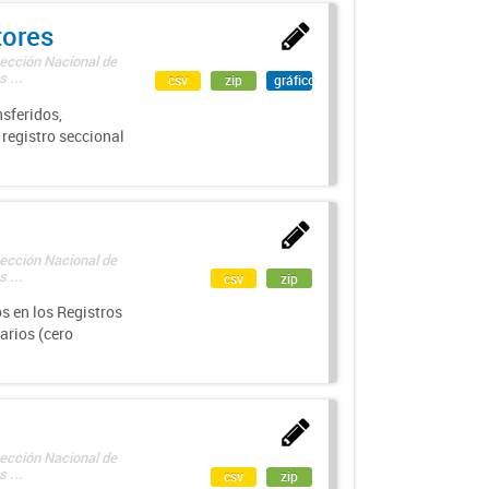
tores
rección Nacional de
 ...
csv
zip
gráfico
sferidos,
 registro seccional
rección Nacional de
 ...
csv
zip
s en los Registros
arios (cero
rección Nacional de
 ...
csv
zip