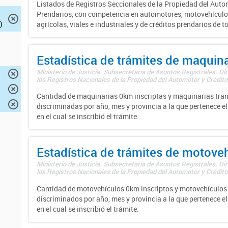
Listados de Registros Seccionales de la Propiedad del Auto
Prendarios, con competencia en automotores, motovehículo
)
agrícolas, viales e industriales y de créditos prendarios de to
Estadística de trámites de maquina
Ministerio de Justicia. Subsecretaría de Asuntos Registrales. Di
los Registros Nacionales de la Propiedad del Automotor y Créditos
Cantidad de maquinarias 0km inscriptas y maquinarias tran
discriminadas por año, mes y provincia a la que pertenece el
en el cual se inscribió el trámite.
Estadística de trámites de motove
Ministerio de Justicia. Subsecretaría de Asuntos Registrales. Di
los Registros Nacionales de la Propiedad del Automotor y Créditos
Cantidad de motovehículos 0km inscriptos y motovehículos 
discriminados por año, mes y provincia a la que pertenece el
en el cual se inscribió el trámite.