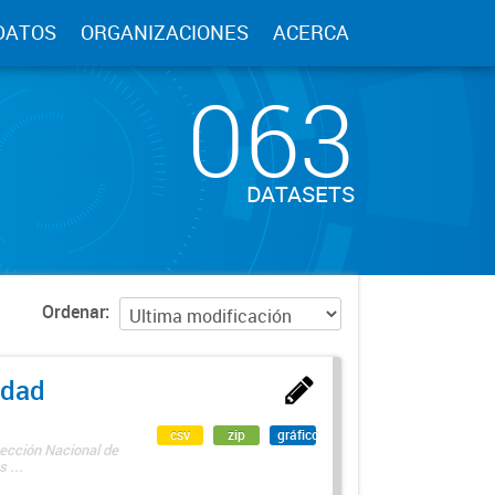
DATOS
ORGANIZACIONES
ACERCA
063
DATASETS
Ordenar
edad
csv
zip
gráfico
rección Nacional de
 ...